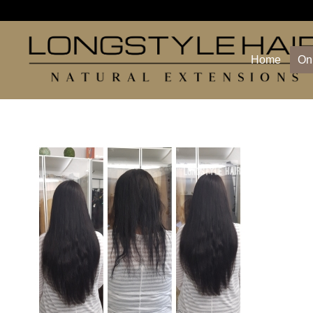
Home
On