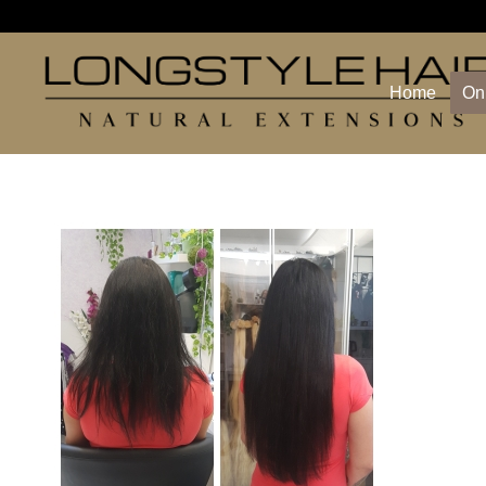
Home
On