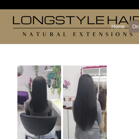
Home
On