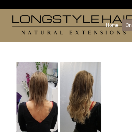
Home
On