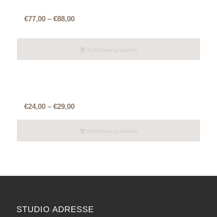
Tape Extensions | Preis pro 10er Pack
Preisspanne:
€
77,00
–
€
88,00
€77,00
bis
Ausführung wählen
€88,00
Rundbondings (für Shrinkies, Microrings,
Eurolocks) | Preis für 10 Strähnen
Preisspanne:
€
24,00
–
€
29,00
€24,00
bis
Ausführung wählen
€29,00
STUDIO ADRESSE