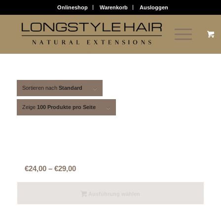
Onlineshop
Warenkorb
Ausloggen
Sortieren nach
Standard
Zeige
100 Produkte pro Seite
Flachbondings (für Wärmezange,
Ultraschall) Preis für 10 Strähnen
Preisspanne:
€
24,00
–
€
29,00
€24,00
bis
Ausführung wählen
€29,00