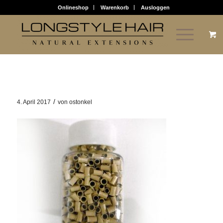
Onlineshop
Warenkorb
Ausloggen
Mikrorings #15
/
4. April 2017
von
ostonkel