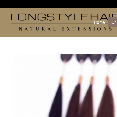
Home
On